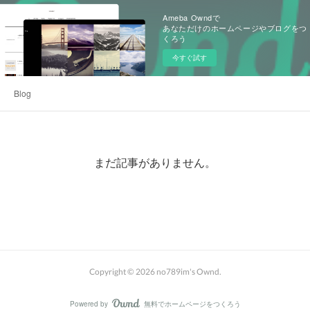
Ameba Owndで
あなただけのホームページやブログをつ
くろう
今すぐ試す
Blog
まだ記事がありません。
Copyright ©
2026
no789im's Ownd
.
Powered by
無料でホームページをつくろう
AmebaOwnd